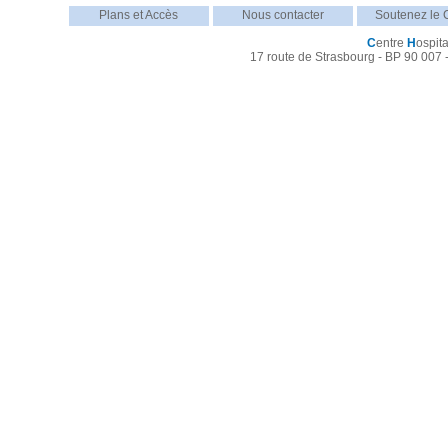
Plans et Accès
Nous contacter
Soutenez le
C
entre
H
ospita
17 route de Strasbourg - BP 90 007 