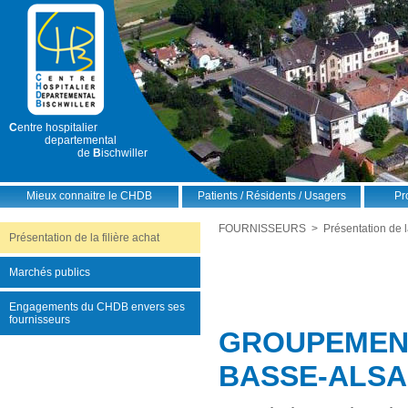
C
entre hospitalier
departemental
de
B
ischwiller
Mieux connaitre le CHDB
Patients / Résidents / Usagers
Pr
FOURNISSEURS
> Présentation de la
Présentation de la filière achat
Marchés publics
Engagements du CHDB envers ses
fournisseurs
GROUPEMENT
BASSE-ALSA